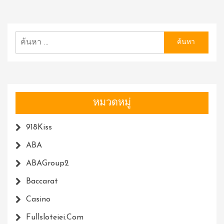
ค้นหา
สำหรับ:
หมวดหมู่
918Kiss
ABA
ABAGroup2
Baccarat
Casino
Fullsloteiei.com