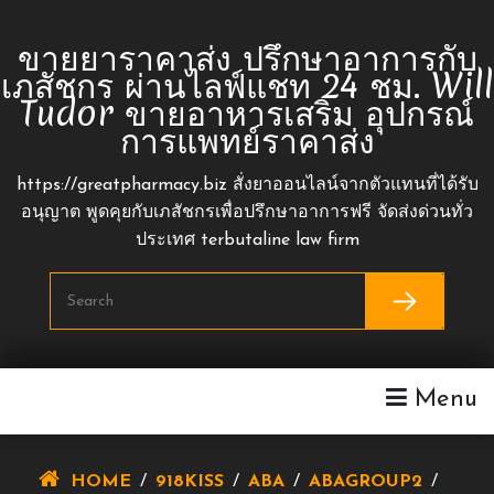
Skip
To
ขายยาราคาส่ง ปรึกษาอาการกับ
Content
เภสัชกร ผ่านไลฟ์แชท 24 ชม. Will
Tudor ขายอาหารเสริม อุปกรณ์
การแพทย์ราคาส่ง
https://greatpharmacy.biz สั่งยาออนไลน์จากตัวแทนที่ได้รับ
อนุญาต พูดคุยกับเภสัชกรเพื่อปรึกษาอาการฟรี จัดส่งด่วนทั่ว
ประเทศ terbutaline law firm
Menu
HOME
/
918KISS
/
ABA
/
ABAGROUP2
/