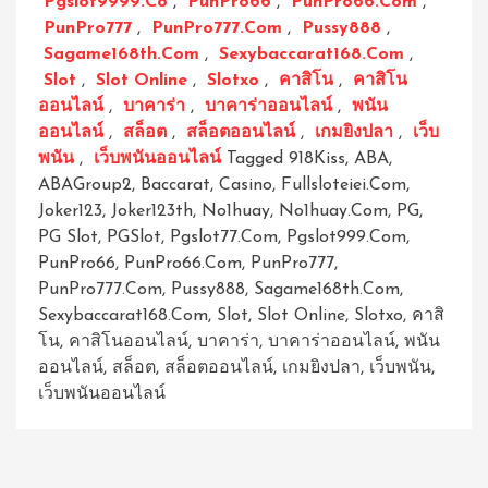
Pgslot9999.co
,
PunPro66
,
PunPro66.com
,
PunPro777
,
PunPro777.com
,
Pussy888
,
Sagame168th.com
,
Sexybaccarat168.com
,
Slot
,
Slot Online
,
Slotxo
,
คาสิโน
,
คาสิโน
ออนไลน์
,
บาคาร่า
,
บาคาร่าออนไลน์
,
พนัน
ออนไลน์
,
สล็อต
,
สล็อตออนไลน์
,
เกมยิงปลา
,
เว็บ
พนัน
,
เว็บพนันออนไลน์
Tagged
918Kiss
,
ABA
,
ABAGroup2
,
Baccarat
,
Casino
,
Fullsloteiei.com
,
Joker123
,
Joker123th
,
No1huay
,
No1huay.com
,
PG
,
PG Slot
,
PGSlot
,
Pgslot77.com
,
Pgslot999.com
,
PunPro66
,
PunPro66.com
,
PunPro777
,
PunPro777.com
,
Pussy888
,
Sagame168th.com
,
Sexybaccarat168.com
,
Slot
,
Slot Online
,
Slotxo
,
คาสิ
โน
,
คาสิโนออนไลน์
,
บาคาร่า
,
บาคาร่าออนไลน์
,
พนัน
ออนไลน์
,
สล็อต
,
สล็อตออนไลน์
,
เกมยิงปลา
,
เว็บพนัน
,
เว็บพนันออนไลน์