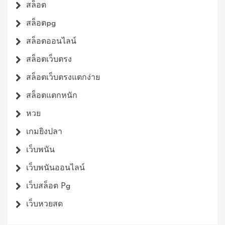
สล็อต
สล็อตpg
สล็อตออนไลน์
สล็อตเว็บตรง
สล็อตเว็บตรงแตกง่าย
สล็อตแตกหนัก
หวย
เกมยิงปลา
เว็บพนัน
เว็บพนันออนไลน์
เว็บสล็อต Pg
เว็บหวยสด