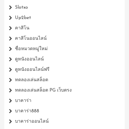
Slotxo
Up2bet
คาสิโน
คาสิโนออนไลน์
ชื่อหมวดหมู่ใหม่
ดูหนังออนไลน์
ดูหนังออนไลน์ฟรี
ทดลองเล่นสล็อต
ทดลองเล่นสล็อต PG เว็บตรง
บาคาร่า
บาคาร่า888
บาคาร่าออนไลน์