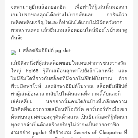
จะพามาดูธีมสล็อตยอดฮิต เพื่อทำให้ผู้เล่นนั้นมองหา
เกมโปรดของคุณได้อย่างไม่ยากเย็นเลย การันตีว่า
เพลิดเพลินเจริญใจและก็ทำเงินได้แบบไม่มีผิดหวังจาก
พวกเรานะคะ แล้วธีมเกมสล็อตออนไลน์มีอะไรบ้างมาดู
กันจ้ะ
1. สล็อตธีมอียิปต์ pg slot
แม้มีสิ่งหนึ่งที่ผู้เล่นสล็อตชอบใจแทบเท่าการชนะรางวัล
ใหญ่
Pg168
รู้สึกเสมือนถูกพาไปยังอีกโลกหนึ่ง และ
ไม่มีธีมใดที่ราวกับสล็อตที่มีฉากในอียิปต์โบราณ ด้วย
พีระมิดฟาโรห์ และอักษรอียิปต์โบราณ สล็อตธีมอียิปต์
พาผู้เล่นย้อนเวลากลับไปในดินแดนที่ความลี้ลับและก็
เล่ห์เหลี่ยม นอกจากนั้นคนใดกันบ้างที่เกลียดความ
นึกคิดที่จะอวดรวยเสมือนที่โฮเวิร์ด คาร์เตอร์ทำเมื่อเขา
ค้นพบหลุมศพของตุๆตันค้างเมน เป็นธีมสล็อตที่ผู้พัฒนา
ทุกค่ายจำเป็นต้องสร้างจริงๆไม่ว่าจะเป็นค่ายกราฟิก
งามอย่าง pgslot ที่สร้างเกม Secrets of Cleopatra ที่