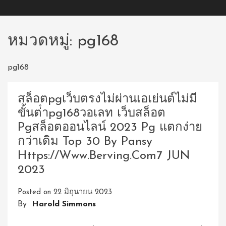
หมวดหมู่:
pg168
pg168
สล็อตpgเว็บตรงไม่ผ่านเอเย่นต์ไม่มี
ขั้นต่ําpg168วอเลท เว็บสล็อต
Pgสล็อตออนไลน์ 2023 Pg แตกง่าย
กว่าเดิม Top 30 By Pansy
Https://www.berving.com7 JUN
2023
Posted on
22 มิถุนายน 2023
By
Harold Simmons