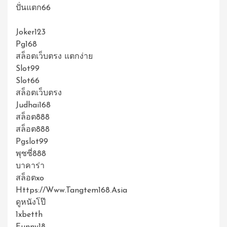
ปั่นแตก66
Joker123
Pg168
สล็อตเว็บตรง แตกง่าย
Slot99
Slot66
สล็อตเว็บตรง
Judhai168
สล็อต888
สล็อต888
Pgslot99
พุซซี่888
บาคาร่า
สล็อตxo
Https://www.tangtem168.asia
ดูหนังโป๊
1xbetth