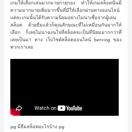
เกมให้เลือกเล่นมากมายก่ายกอง ทำให้เกมสล็อตนั้นมี
ความมากมายเพิ่มมากขึ้นที่มีให้เลือกผ่านทางออนไลน์
แต่ละเกมนั้นได้รับความนิยมอย่างไม่น่าเชื่อจากผู้เล่น
สล็อต ด้วยธีมแล้วก็คุณลักษณะที่ไม่เหมือนกันมากให้
เลือก ก็เลยไม่น่าฉงนใจที่สล็อตจะเป็นที่นิยมมากกว่าที่
เคยเป็นมา ทาง เว็บไซต์สล็อตออนไลน์ berving ของ
พวกเราเลย
pg มีธีมสล็อตอะไรบ้าง pg