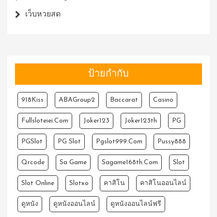
เว็บหวยสด
ป้ายกำกับ
918Kiss
ABAGroup2
Baccarat
Casino
Fullsloteiei.com
Joker123
Joker123th
PG
PGSlot
PG Slot
Pgslot999.com
Pussy888
Qrcode
Sa Game
Sagame168th.com
Slot
Slot Online
Slotxo
คาสิโน
คาสิโนออนไลน์
ดูหนัง
ดูหนังออนไลน์
ดูหนังออนไลน์ฟรี