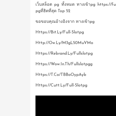
เว็บสล็อต pg ทั้งหมด ทางเข้าpg https://
pgที่ฮิตที่สุด Top 52
ขอขอบคุณอ้างอิงจาก
ทางเข้าpg
Https://bit.ly/full-Slotpg
Http://ow.ly/m3gL50MuVMo
Https://rebrand.ly/fullslotpg
Https://wow.in.th/fullslotpgg
Https://t.co/tBBoOypAyb
Https://cutt.ly/full-Slotpg