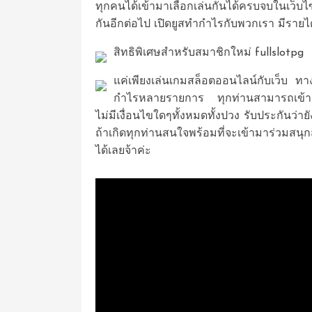
ทุกคนได้เข้ามาเลือกเล่นกันได้ครบจบในเว็บไซ
กันอีกต่อไป เปิดยูสทำกำไรกับพวกเรา มีรายได
สิทธิพิเศษสำหรับสมาชิกใหม่ fullslotpg
แค่เพียงเล่นเกมสล็อตออนไลน์กับเว็บ ทางเ
กำไรหลายรายการ ทุกท่านสามารถเข้ามาเ
ไม่มีเงื่อนไขใดๆทั้งหมดทั้งปวง รับประกันว่าย
ถ้าเกิดทุกท่านสนใจพร้อมที่จะเข้ามาร่วมสนุก
ได้เลยจ้าค่ะ