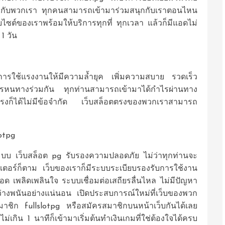
ำไรกับพวกเรา ทุกคนสามารถเข้ามาร่วมสนุกกับเราตอนไหน
บไซต์ของเราพร้อมให้บริการทุกที่ ทุกเวลา แล้วก็มีแอดไม่
1 วัน
บการใช้แรงงานให้มีความล้ำยุค เพิ่มความสบาย รวดเร็ว
รหนทางร่วมกัน ทุกท่านสามารถเข้ามาได้กำไรผ่านทาง
ตรงก็ได้ไม่มีข้อจำกัด เว็บสล็อตตรงของพวกเราสามารถ
otpg
ระบบ เว็บสล็อต pg รับรองความปลอดภัย ไม่ว่าทุกท่านจะ
ิวเตอร์ก็ตาม เว็บของเราก็มีระบบระเบียบรองรับการใช้งาน
ลอด เพลิดเพลินใจ ระบบเชื่อมต่อเสถียรลื่นไหล ไม่มีปัญหา
ว่างพนันอย่างแน่นอน เปิดประสบการณ์ใหม่ที่เว็บของพวก
สมาชิก fullslotpg หรือสมัครสมาชิกบนหน้าเว็บกันได้เลย
่เกิน 1 นาทีก็เข้ามาเริ่มต้นทำเงินเกมที่ใช่ต้องใจได้ครบ