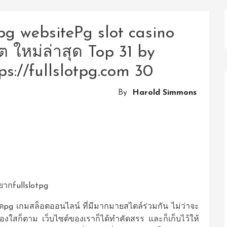
g websitePg slot casino
ต ใหม่ล่าสุด Top 31 by
s://fullslotpg.com 30
By
Harold Simmons
่ยากfullslotpg
ตpg เกมสล็อตออนไลน์ ที่มีมากมายสไตล์ร่วมกัน ไม่ว่าจะ
ใสก็ตาม เว็บไซต์ของเราก็ได้ทำคัดสรร และก็เก็บไว้ให้