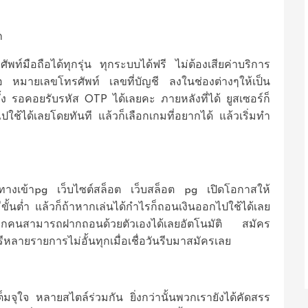
ก
พท์มือถือได้ทุกรุ่น ทุกระบบได้ฟรี ไม่ต้องเสียค่าบริการ
ื่อ หมายเลขโทรศัพท์ เลขที่บัญชี ลงในช่องต่างๆให้เป็น
ั้ง รอคอยรับรหัส OTP ได้เลยคะ ภายหลังที่ได้ ยูสเซอร์ก็
ไปใช้ได้เลยโดยทันที แล้วก็เลือกเกมที่อยากได้ แล้วเริ่มทำ
ทางเข้าpg
เว็บไซต์สล็อต เว็บสล็อต pg เปิดโอกาสให้
ั้นต่ำ แล้วก็ถ้าหากเล่นได้กำไรก็ถอนเงินออกไปใช้ได้เลย
ก ทุกคนสามารถฝากถอนด้วยตัวเองได้เลยอัตโนมัติ สมัคร
ฟรีหลายรายการไม่อั้นทุกเมื่อเชื่อวันรีบมาสมัครเลย
็มจุใจ หลายสไตล์ร่วมกัน ยิ่งกว่านั้นพวกเรายังได้คัดสรร