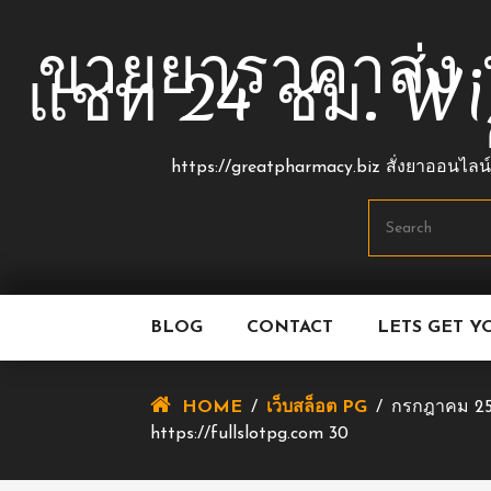
Skip
ขายยาราคาส่ง 
To
แชท 24 ชม. Wil
Content
https://greatpharmacy.biz สั่งยาออนไลน์
BLOG
CONTACT
LETS GET Y
HOME
/
เว็บสล็อต PG
/
กรกฎาคม 256
https://fullslotpg.com 30