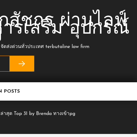
สัชกร ผ่านไลฟ์
ารเสริม อุปกรณ์
ง
ัดส่งด่วนทั่วประเทศ terbutaline law firm
N POSTS
ล่าสุด Top 31 by Brenda ทางเข้าpg