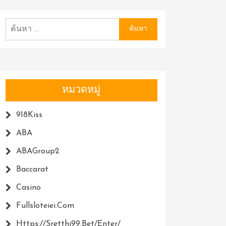
ค้นหา
สำหรับ:
หมวดหมู่
918Kiss
ABA
ABAGroup2
Baccarat
Casino
Fullsloteiei.com
Https://sretthi99.bet/enter/