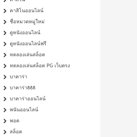
คาสิโน
คาสิโนออนไลน์
ชื่อหมวดหมู่ใหม่
ดูหนังออนไลน์
ดูหนังออนไลน์ฟรี
ทดลองเล่นสล็อต
ทดลองเล่นสล็อต PG เว็บตรง
บาคาร่า
บาคาร่า888
บาคาร่าออนไลน์
พนันออนไลน์
พอต
สล็อต