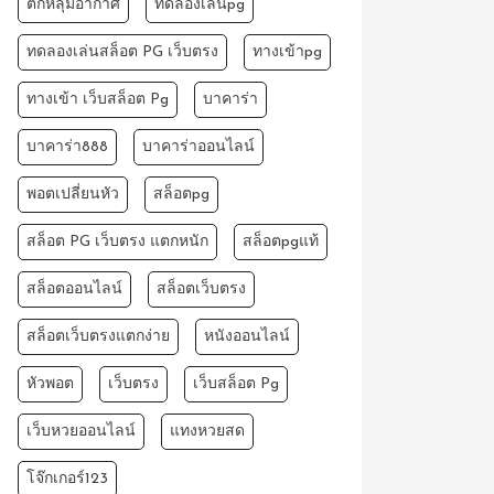
ตกหลุมอากาศ
ทดลองเล่นpg
ทดลองเล่นสล็อต PG เว็บตรง
ทางเข้าpg
ทางเข้า เว็บสล็อต Pg
บาคาร่า
บาคาร่า888
บาคาร่าออนไลน์
พอตเปลี่ยนหัว
สล็อตpg
สล็อต PG เว็บตรง แตกหนัก
สล็อตpgแท้
สล็อตออนไลน์
สล็อตเว็บตรง
สล็อตเว็บตรงแตกง่าย
หนังออนไลน์
หัวพอต
เว็บตรง
เว็บสล็อต Pg
เว็บหวยออนไลน์
แทงหวยสด
โจ๊กเกอร์123